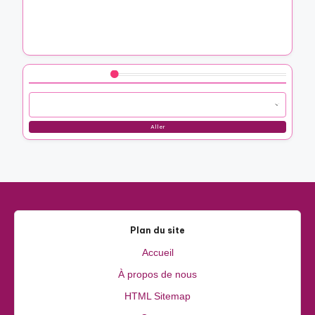
Mes pensées sur un calendrier photo à offrir
Voici comment j’ai chorégraphié une danse surprise
Voici comment j’ai organisé un jardin de parfums
Parcourir by Category
Aller
Plan du site
Accueil
À propos de nous
HTML Sitemap