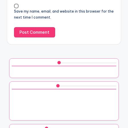
Save my name, email, and website in this browser for the
next time I comment.
Découvrez un article aléatoire
Voici comment j’ai chorégraphié une danse surprise
Vous aimerez peut-être aussi
Comment j’ai assemblé des objets de récupération
Comment j’ai créé une table avec des vieux livres
Comment j’ai transformé des encadrements de fenêtres
en déco