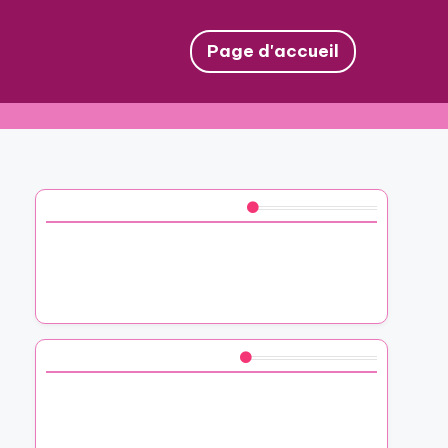
Page d'accueil
Découvrez un article aléatoire
Comment j’ai transformé des chutes de
tissus Mondial Tissus en cadeaux
uniques
Vous aimerez peut-être aussi
Mon expérience avec les plantes IKEA
pour personnaliser des présents