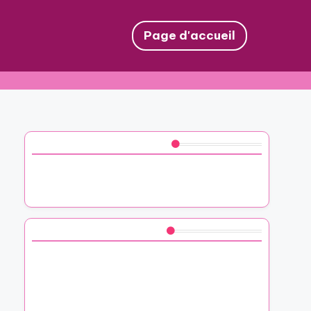
Page d'accueil
Découvrez un article aléatoire
Mes pensées sur les décorations en
papier de chez Cultura
Vous aimerez peut-être aussi
Mon expérience avec les plantes IKEA
pour personnaliser des présents
Comment j’ai créé des cadeaux DIY