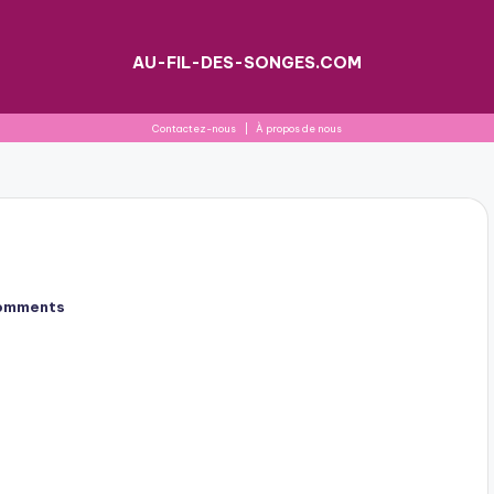
AU-FIL-DES-SONGES.COM
Contactez-nous
|
À propos de nous
omments