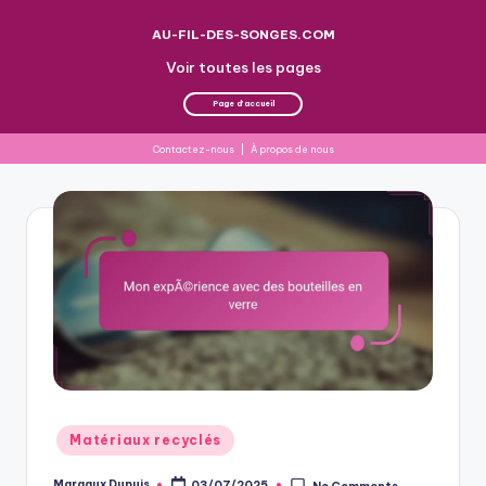
AU-FIL-DES-SONGES.COM
Voir toutes les pages
Page d'accueil
Contactez-nous
|
À propos de nous
Skip
to
content
Posted
Matériaux recyclés
in
Margaux Dupuis
03/07/2025
No Comments