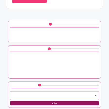
Découvrez un article aléatoire
Ma méthode pour personnaliser des bulletins de vote
avec des kits de scrapbooking
Vous aimerez peut-être aussi
Comment j’ai assemblé des objets de récupération
Comment j’ai créé une table avec des vieux livres
Comment j’ai transformé des encadrements de fenêtres
en déco
Parcourir by Category
Aller