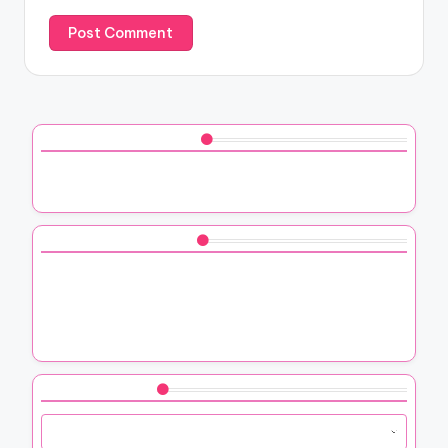
Website
Save my name, email, and website in this browser for the
next time I comment.
Découvrez un article aléatoire
Mon expérience avec les plantes IKEA pour
personnaliser des présents
Vous aimerez peut-être aussi
Comment j’ai assemblé des objets de récupération