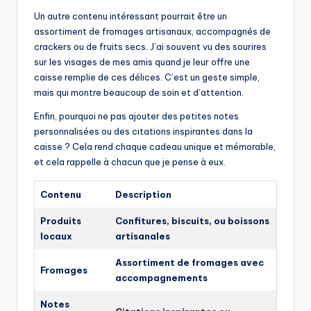
Je suis ravi de partager mes idées sur ce que vous
pouvez mettre dans vos caisses en bois provenant de
fromageries. Personnellement, j’aime remplir ces caisses
avec des produits locaux que j’apprécie. Par exemple,
des confitures artisanales, des biscuits faits maison, ou
même des sachets de thé originaux apportent une belle
touche personnelle.
Un autre contenu intéressant pourrait être un
assortiment de fromages artisanaux, accompagnés de
crackers ou de fruits secs. J’ai souvent vu des sourires
sur les visages de mes amis quand je leur offre une
caisse remplie de ces délices. C’est un geste simple,
mais qui montre beaucoup de soin et d’attention.
Enfin, pourquoi ne pas ajouter des petites notes
personnalisées ou des citations inspirantes dans la
caisse ? Cela rend chaque cadeau unique et mémorable,
et cela rappelle à chacun que je pense à eux.
Contenu
Description