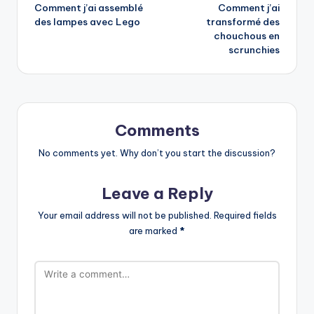
autres à exprimer leur créativité et à célébrer
les moments spéciaux de la vie.
View All Posts
Post
Previous Post
Next Post
Comment j’ai assemblé
Comment j’ai
navigation
des lampes avec Lego
transformé des
chouchous en
scrunchies
Comments
No comments yet. Why don’t you start the discussion?
Leave a Reply