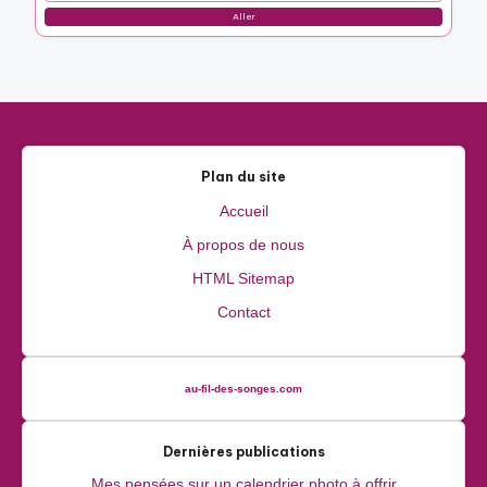
Comment j’ai créé une table avec des vieux livres
Comment j’ai transformé des encadrements de fenêtres
en déco
Parcourir by Category
Aller
Plan du site
Accueil
À propos de nous
HTML Sitemap