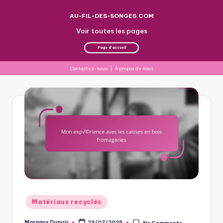
AU-FIL-DES-SONGES.COM
Voir toutes les pages
Page d'accueil
Contactez-nous
|
À propos de nous
Skip
to
content
Posted
Matériaux recyclés
in
Margaux Dupuis
23/07/2025
No Comments