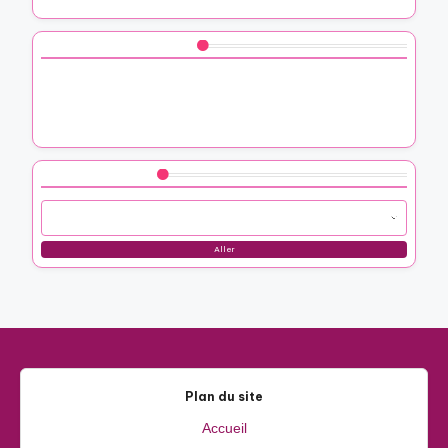
Vous aimerez peut-être aussi
Mes pensées sur un calendrier photo à offrir
Voici comment j’ai chorégraphié une danse surprise
Voici comment j’ai organisé un jardin de parfums
Parcourir by Category
Aller
Plan du site
Accueil