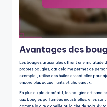
Avantages des bougi
Les bougies artisanales offrent une multitude 
propres bougies, car cela me permet de person
exemple, j’utilise des huiles essentielles pour 
encore plus accueillants et chaleureux.
En plus du plaisir créatif, les bougies artisan
aux bougies parfumées industrielles, elles sont 
comme la cire d’abeille ou la cire de soja, évita