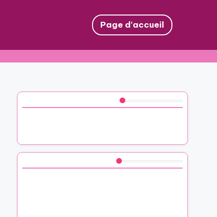
Page d'accueil
Découvrez un article aléatoire
Comment j’ai personnalisé des mugs en
céramique
Vous aimerez peut-être aussi
Mes pensées sur un calendrier photo à
offrir
Voici comment j’ai chorégraphié une