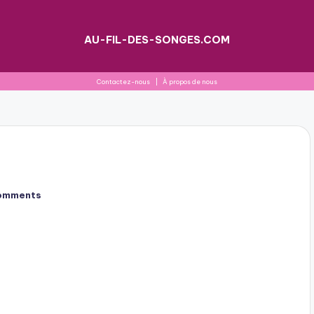
AU-FIL-DES-SONGES.COM
Contactez-nous
|
À propos de nous
omments