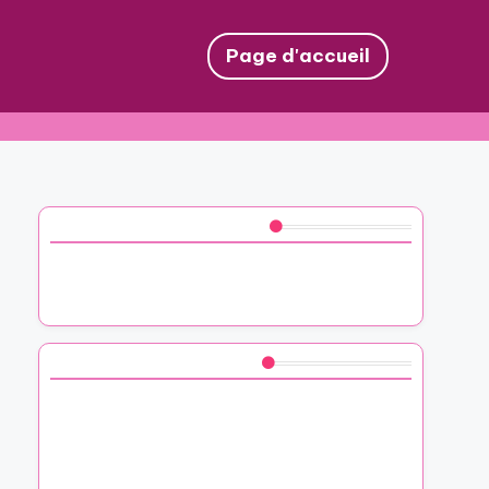
Page d'accueil
Découvrez un article aléatoire
Mon expérience avec les caisses en bois
fromageries
Vous aimerez peut-être aussi
Mon expérience avec les plantes IKEA
pour personnaliser des présents
Comment j’ai créé des cadeaux DIY